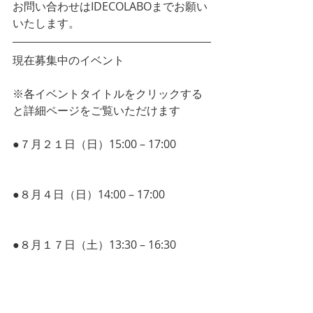
お問い合わせはIDECOLABOまでお願い
いたします。
現在募集中のイベント
※各イベントタイトルをクリックする
と詳細ページをご覧いただけます
●７月２１日（日）15:00 – 17:00  
ISD個
性心理学セミナー ＆ 交流会
●８月４日（日）14:00 – 17:00  
第６
回！　西宮テーブルゲームの会
●８月１７日（土）13:30 – 16:30  
【夏
休み企画】読書感想文が苦手な小学生
へ！マインドマップ®︎で読書感想文を
サクッと書こう！