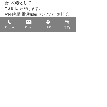
会いの場として
ご利用いただけます。
Wi-Fi完備·電源完備·ドンクバー無料·会
議室予約使用·貸切可能·住所利用可能
お好みの使い方でご利用ください。
Phone
Email
LINE
予約
お待ちしております。
最後までお読みいただきありがとうご
ざいます。
株式会社　IDECOLABO
西宮市甲東園１丁目１−６　パセオ甲東
１F １１０
0798-20-8815
info@idecolabo.com
各種お知らせ
イベントのお知らせ
営業日記