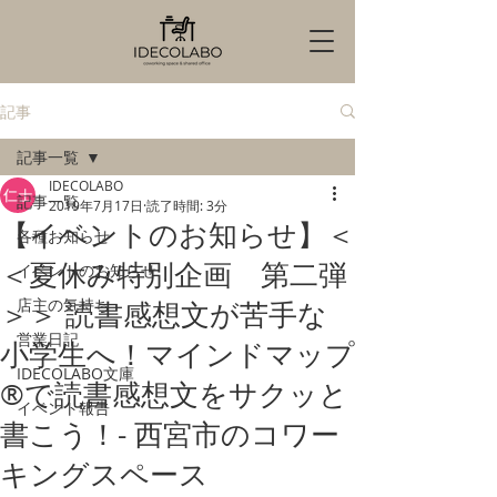
記事
記事一覧
IDECOLABO
記事一覧
2019年7月17日
読了時間: 3分
【イベントのお知らせ】＜
各種お知らせ
＜夏休み特別企画 第二弾
イベントのお知らせ
店主の気持ち
＞＞ 読書感想文が苦手な
営業日記
小学生へ！マインドマップ
IDECOLABO文庫
®︎で読書感想文をサクッと
イベント報告
書こう！- 西宮市のコワー
キングスペース