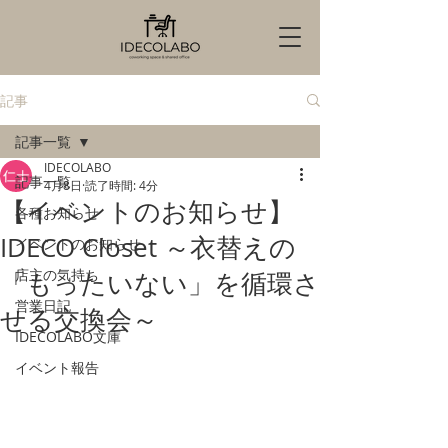
記事
記事一覧
IDECOLABO
記事一覧
4月8日
読了時間: 4分
【イベントのお知らせ】
各種お知らせ
IDECO Closet ～衣替えの
イベントのお知らせ
店主の気持ち
「もったいない」を循環さ
営業日記
せる交換会～
IDECOLABO文庫
イベント報告