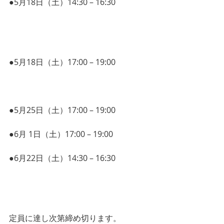
●5月18日（土）14:30 – 16:30 
毎日をス
ッキリ暮したいあなたのための
　　　　　「マインドマップ®︎紹介講
座」
●5月18日（土）17:00 – 19:00 
ビジネス
モデルキャンバスを利用して、
 自分のビジネスモデルを語ってみよ
う！
●5月25日（土）17:00 – 19:00 
システム
×デザイン思考
●6月 1日（土）17:00 – 19:00 
クラウド
ファンディング活用セミナー
●6月22日（土）14:30 – 16:30 
タスクを
実行するための
　　　「手帳·スマホ」活用ワークショ
ップ
定員に達し次第締め切ります。