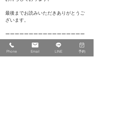
最後までお読みいただきありがとうご
ざいます。
ーーーーーーーーーーーーーーーーー
ーーーーーーーーーーーーーーーーー
ーーーーーー
Phone
Email
LINE
予約
株式会社　IDECOLABO
西宮市甲東園１丁目１−６　パセオ甲東
１F １１０
0798-20-8815
info@idecolabo.com
各種お知らせ
店主の気持ち
営業日記