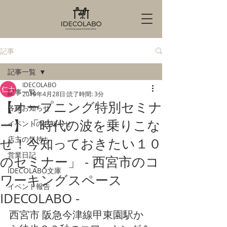
記事
記事一覧
IDECOLABO
記事一覧
2019年4月28日
読了時間: 3分
【オープニング特別セミナ
各種お知らせ
ー】「時代の波を乗りこな
イベントのお知らせ
店主の気持ち
せ！今知っておきたい１０
営業日記
のセミナー」 - 西宮市のコ
IDECOLABO文庫
ワーキングスペース
イベント報告
IDECOLABO -
西宮市 阪急今津線甲東園駅か