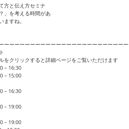
て方と伝え方セミナ
？」を考える時間があ
いますね。
ーーーーーーーーーーーーーーーーーーーーーーーーー
ト
ルをクリックすると詳細ページをご覧いただけます
– 16:30 
対立を価値創造のチャンスに変える交渉学セ
– 15:00 
プロジェクトマネジメント新潮流
が議論されているのか~
– 16:30 
毎日をスッキリ暮したいあなたのための
　　　　　　　　　　　　　「マインドマップ®︎紹介講
– 19:00 
ビジネスモデルキャンバスを利用して、
デルを語ってみよう！
– 19:00 
システム×デザイン思考