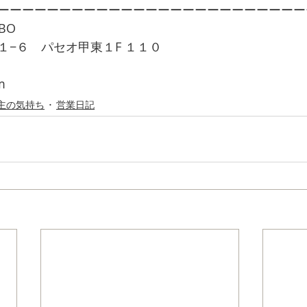
ーーーーーーーーーーーーーーーーーーーーーーーーー
BO
１−６　パセオ甲東１F １１０
m
主の気持ち
営業日記