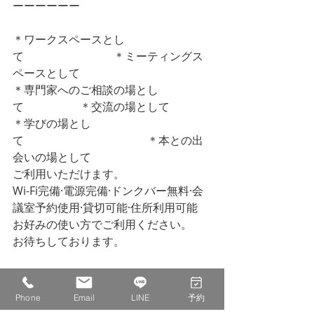
ーーーーーー
＊ワークスペースとし
て　　　　　　　　＊ミーティングス
ペースとして
＊専門家へのご相談の場とし
て　　　　　＊交流の場として
＊学びの場とし
て　　　　　　　　　　　＊本との出
会いの場として
ご利用いただけます。
Wi-Fi完備·電源完備·ドンクバー無料·会
議室予約使用·貸切可能·住所利用可能
お好みの使い方でご利用ください。
お待ちしております。
最後までお読みいただきありがとうご
ざいます。
Phone
Email
LINE
予約