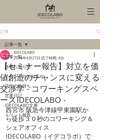
記事
記事一覧
IDECOLABO
記事一覧
2019年4月27日
読了時間: 4分
【セミナー報告】対立を価
各種お知らせ
値創造のチャンスに変える
イベントのお知らせ
店主の気持ち
交渉学 - コワーキングスペ
営業日記
ースIDECOLABO -
IDECOLABO文庫
西宮市 阪急今津線甲東園駅か
イベント報告
ら徒歩３０秒のコワーキング＆
シェアオフィス
IDECOLABO（イデコラボ）で