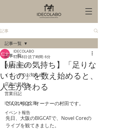
記事
記事一覧
IDECOLABO
記事一覧
6月18日
読了時間: 6分
【店主の気持ち】「足りな
各種お知らせ
いもの」を数え始めると、
イベントのお知らせ
店主の気持ち
人生が終わる
営業日記
IDECOLABO文庫
こんにちは。オーナーの村田です。
イベント報告
先日、大阪のBIGCATで、Novel Coreの
ライブを観てきました。