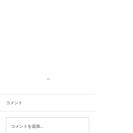
コメント
コメントを追加…
第1回 朝活AI勉強会、無事
CoworkingD