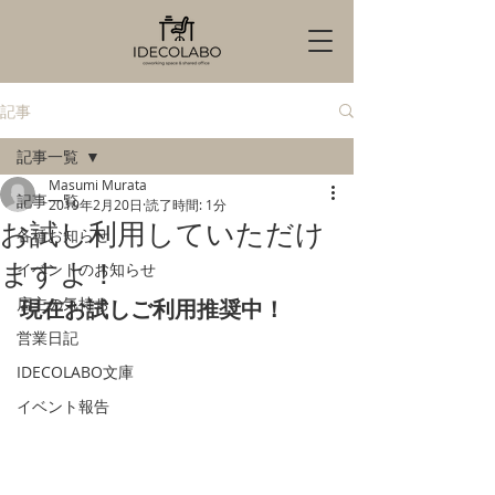
記事
記事一覧
Masumi Murata
記事一覧
2019年2月20日
読了時間: 1分
お試し利用していただけ
各種お知らせ
ますよ！
イベントのお知らせ
店主の気持ち
現在お試しご利用推奨中！
営業日記
IDECOLABO文庫
イベント報告