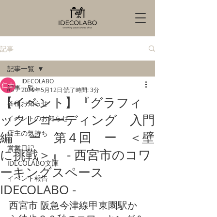
記事
記事一覧
IDECOLABO
記事一覧
2019年5月12日
読了時間: 3分
【イベント】『グラフィ
各種お知らせ
ックレコーディング 入門
イベントのお知らせ
店主の気持ち
編 ー 第４回 ー ＜壁
営業日記
に挑戦＞』 - 西宮市のコワ
IDECOLABO文庫
ーキングスペース
イベント報告
IDECOLABO -
西宮市 阪急今津線甲東園駅か