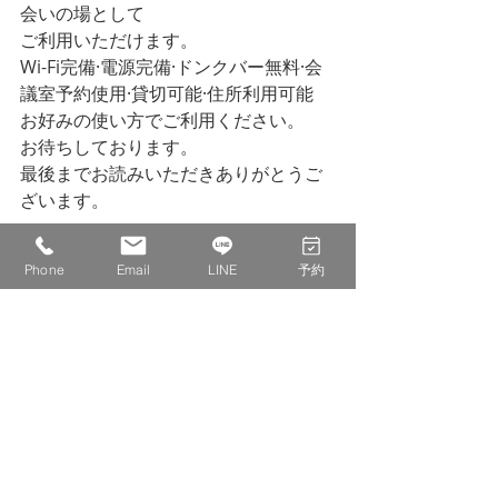
会いの場として
ご利用いただけます。
Wi-Fi完備·電源完備·ドンクバー無料·会
議室予約使用·貸切可能·住所利用可能
お好みの使い方でご利用ください。
お待ちしております。
最後までお読みいただきありがとうご
ざいます。
Phone
Email
LINE
予約
株式会社　IDECOLABO
西宮市甲東園１丁目１−６　パセオ甲東
１F １１０
0798-20-8815
info@idecolabo.com
イベントのお知らせ
営業日記
店主の気持ち