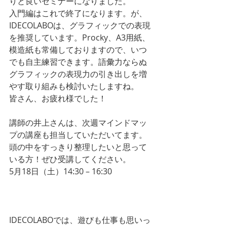
りと良いセミナーになりました。
入門編はこれで終了になります。が、
IDECOLABOは、グラフィックでの表現
を推奨しています。Procky、A3用紙、
模造紙も常備しておりますので、いつ
でも自主練習できます。語彙力ならぬ
グラフィックの表現力の引き出しを増
やす取り組みも検討いたしますね。
皆さん、お疲れ様でした！
講師の井上さんは、次週マインドマッ
プの講座も担当していただいてます。
頭の中をすっきり整理したいと思って
いる方！ぜひ受講してください。
5月18日（土）14:30 – 16:30 
毎日をス
ッキリ暮したいあなたのための
「マイ
ンドマップ®︎紹介講座」
IDECOLABOでは、遊びも仕事も思いっ