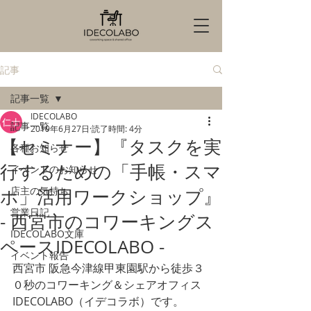
記事
記事一覧
IDECOLABO
記事一覧
2019年6月27日
読了時間: 4分
【セミナー】『タスクを実
各種お知らせ
行するための「手帳・スマ
イベントのお知らせ
店主の気持ち
ホ」活用ワークショップ』
営業日記
- 西宮市のコワーキングス
IDECOLABO文庫
ペースIDECOLABO -
イベント報告
西宮市 阪急今津線甲東園駅から徒歩３
０秒のコワーキング＆シェアオフィス
IDECOLABO（イデコラボ）です。