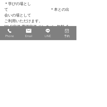
＊学びの場とし
て　　　　　　　　　　　＊本との出
会いの場として
ご利用いただけます。
Wi-Fi完備·電源完備·ドンクバー無料·会
議室予約使用·貸切可能·住所利用可能
Phone
Email
LINE
予約
お好みの使い方でご利用ください。
お待ちしております。
最後までお読みいただきありがとうご
ざいます。
株式会社　IDECOLABO
西宮市甲東園１丁目１−６　パセオ甲東
１F １１０
0798-20-8815
info@idecolabo.com