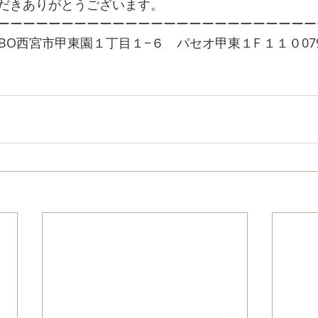
だきありがとうございます。
ーーーーーーーーーーーーーーーーーーーーーーーーー
ABO西宮市甲東園１丁目１−６　パセオ甲東１F １１０0798
o.com