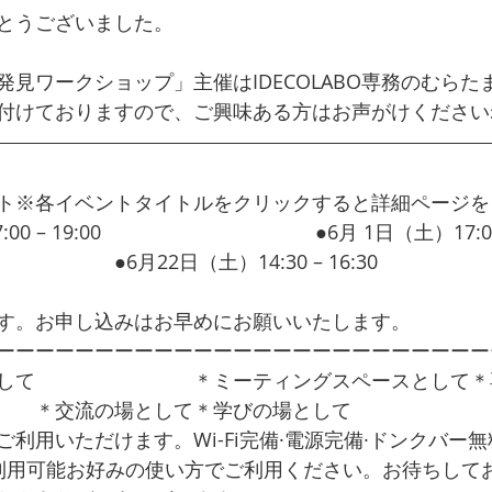
とうございました。
見ワークショップ」主催はIDECOLABO専務のむらた
付けておりますので、ご興味ある方はお声がけください
ト※各イベントタイトルをクリックすると詳細ページを
 – 19:00 
システム×デザイン思考
●6月 1日（土）17:00 
活用セミナー
●6月22日（土）14:30 – 16:30 
タスクを実
　　　　　　　　　　　　「手帳·スマホ」活用ワーク
す。お申し込みはお早めにお願いいたします。
ーーーーーーーーーーーーーーーーーーーーーーーーー
して　　　　　　　　＊ミーティングスペースとして＊
　　＊交流の場として＊学びの場として　　　　　　　
利用いただけます。Wi-Fi完備·電源完備·ドンクバー無
所利用可能お好みの使い方でご利用ください。お待ちして