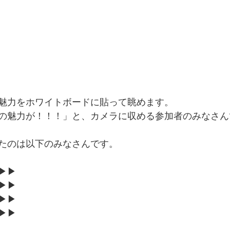
魅力をホワイトボードに貼って眺めます。
の魅力が！！！」と、カメラに収める参加者のみなさん
たのは以下のみなさんです。
︎▶︎
アロマサロン＆スクール　ivy-room  
︎▶︎
オールハンドエステ　フミインプルーブ
︎▶︎
ミシンスペース　ステッチ
︎▶︎
子育てハーブと季節のリース　ことりごと。