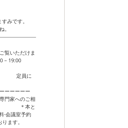
ますみです。
ね。
ご覧いただけま
– 19:00 
クラ
行するため
ショップ
定員に
ーーーーーー
専門家へのご相
　　　　＊本と
料·会議室予約
おります。