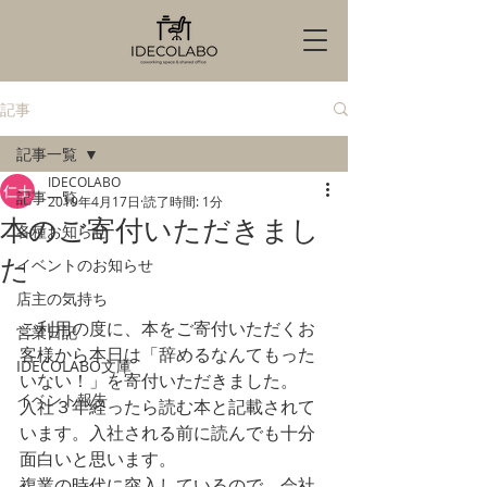
記事
記事一覧
IDECOLABO
記事一覧
2019年4月17日
読了時間: 1分
本のご寄付いただきまし
各種お知らせ
た
イベントのお知らせ
店主の気持ち
ご利用の度に、本をご寄付いただくお
営業日記
客様から本日は「辞めるなんてもった
IDECOLABO文庫
いない！」を寄付いただきました。
イベント報告
入社３年経ったら読む本と記載されて
います。入社される前に読んでも十分
面白いと思います。
複業の時代に突入しているので、会社