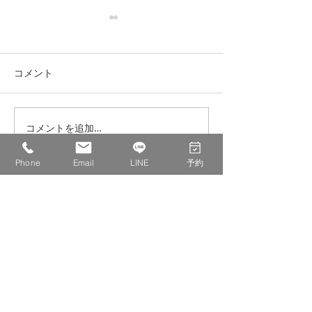
コメント
【8月の書】明鏡止水
コメントを追加…
おーいお茶、80
ました。冷蔵庫
てます
Phone
Email
LINE
予約
コワーキングスペース ＆ シェアオフィス
IDECOLABO
〒662-0812
兵庫県西宮市甲東園１丁目１−６
パセオ甲東１１０
TEL :
0798-20-8815