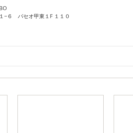
BO
１−６　パセオ甲東１F １１０
m