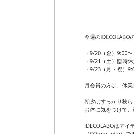
今週のIDECOLA
・9/20（金）9:00〜1
・9/21（土）臨時
・9/23（月・祝）9:0
月会員の方は、休業
朝夕はすっかり秋ら
お体に気をつけて、
IDECOLABOはア
（COmmunity）で