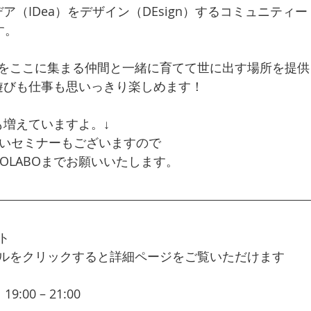
イデア（IDea）をデザイン（DEsign）するコミュニティー
す。
をここに集まる仲間と一緒に育てて世に出す場所を提供
は、遊びも仕事も思いっきり楽しめます！
も増えていますよ。↓
ないセミナーもございますので
COLABOまでお願いいたします。
ト
ルをクリックすると詳細ページをご覧いただけます
0 – 21:00  
自分自身で成功する！すごい！自分の