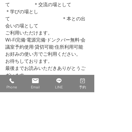
て　　　　　＊交流の場として
＊学びの場とし
て　　　　　　　　　　　＊本との出
会いの場として
ご利用いただけます。
Wi-Fi完備·電源完備·ドンクバー無料·会
議室予約使用·貸切可能·住所利用可能
お好みの使い方でご利用ください。
お待ちしております。
最後までお読みいただきありがとうご
ざいます。
Phone
Email
LINE
予約
株式会社　IDECOLABO
西宮市甲東園１丁目１−６　パセオ甲東
１F １１０
0798-20-8815