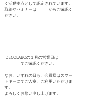
く活動拠点として認定されています。
取組やセミナーは
こちら
からご確認く
ださい。
http://as-hyogo.com/contact/?
fbclid=IwAR1_muXwnQ-
CRaC3Qp5WZuNh8XR1TF1J7z3e0wI4o
oXk617QE1F09-Ep5Bo
IDECOLABOの１月の営業日は
営業日カ
レンダー
でご確認ください。
なお、いずれの日も、会員様はスマー
トキーにてご入室、ご利用いただけま
す。
よろしくお願い申し上げます。
LINEはじめました。ご予約やご質問な
どお気軽にどうぞ。