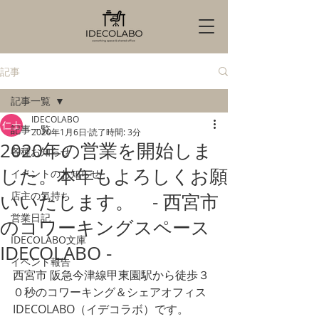
記事
記事一覧
IDECOLABO
記事一覧
2020年1月6日
読了時間: 3分
2020年の営業を開始しま
各種お知らせ
した。本年もよろしくお願
イベントのお知らせ
店主の気持ち
いいたします。 - 西宮市
営業日記
のコワーキングスペース
IDECOLABO文庫
IDECOLABO -
イベント報告
西宮市 阪急今津線甲東園駅から徒歩３
０秒のコワーキング＆シェアオフィス
IDECOLABO（イデコラボ）です。