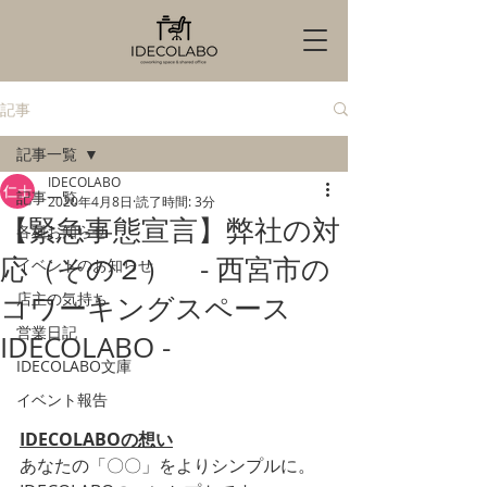
記事
記事一覧
IDECOLABO
記事一覧
2020年4月8日
読了時間: 3分
【緊急事態宣言】弊社の対
各種お知らせ
応（その２） - 西宮市の
イベントのお知らせ
店主の気持ち
コワーキングスペース
営業日記
IDECOLABO -
IDECOLABO文庫
イベント報告
IDECOLABOの想い
あなたの「〇〇」をよりシンプルに。