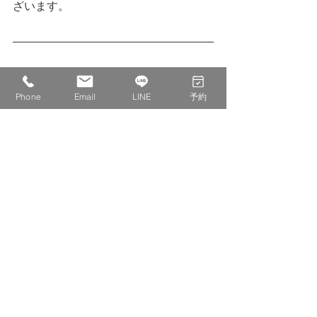
ざいます。
株式会社　IDECOLABO
西宮市甲東園１丁目１−６　パセオ甲東
Phone
Email
LINE
予約
１F １１０
0798-20-8815
info@idecolabo.com
各種お知らせ
店主の気持ち
営業日記