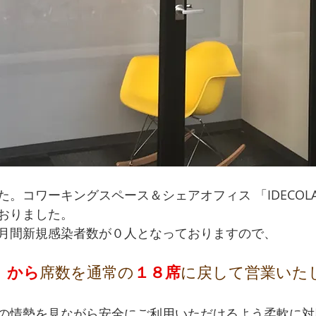
。コワーキングスペース＆シェアオフィス 「IDECOL
おりました。
月間新規感染者数が０人となっておりますので、
）から
１８席
席数を通常の
に戻して営業いた
の情勢を見ながら安全にご利用いただけるよう柔軟に対