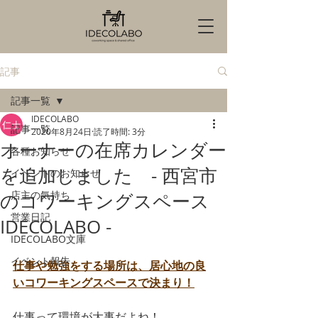
記事
記事一覧
IDECOLABO
記事一覧
2020年8月24日
読了時間: 3分
オーナーの在席カレンダー
各種お知らせ
を追加しました - 西宮市
イベントのお知らせ
店主の気持ち
のコワーキングスペース
営業日記
IDECOLABO -
IDECOLABO文庫
イベント報告
仕事や勉強をする場所は、居心地の良
いコワーキングスペースで決まり！
仕事って環境が大事だよね！