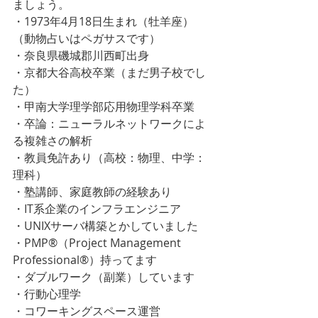
ましょう。
・1973年4月18日生まれ（牡羊座）
（動物占いはペガサスです）
・奈良県磯城郡川西町出身
・京都大谷高校卒業（まだ男子校でし
た）
・甲南大学理学部応用物理学科卒業
・卒論：ニューラルネットワークによ
る複雑さの解析
・教員免許あり（高校：物理、中学：
理科）
・塾講師、家庭教師の経験あり
・IT系企業のインフラエンジニア
・UNIXサーバ構築とかしていました
・PMP®︎（Project Management 
Professional®︎）持ってます
・ダブルワーク（副業）しています
・行動心理学
・コワーキングスペース運営