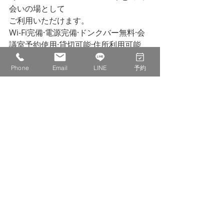
会いの場として
ご利用いただけます。
Wi-Fi完備·電源完備·ドンクバー無料·会
議室予約使用·貸切可能·住所利用可能
お好みの使い方でご利用ください。
お待ちしております。
Phone
Email
LINE
予約
最後までお読みいただきありがとうご
ざいます。
株式会社　IDECOLABO
西宮市甲東園１丁目１−６　パセオ甲東
１F １１０
0798-20-8815
info@idecolabo.com
営業日記