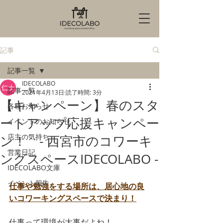
記事
記事一覧
IDECOLABO
記事一覧
2021年4月13日
読了時間: 3分
【キャンペーン】春のスタ
各種お知らせ
ートアップ応援キャンペー
イベントのお知らせ
店主の気持ち
ン！ - 西宮市のコワーキ
営業日記
ングスペースIDECOLABO -
IDECOLABO文庫
イベント報告
仕事や勉強をする場所は、居心地の良
いコワーキングスペースで決まり！
仕事って環境が大事だよね！