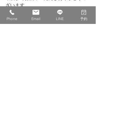
ざいます。
Phone
Email
LINE
予約
株式会社　IDECOLABO
西宮市甲東園１丁目１−６　パセオ甲東
１F １１０
0798-20-8815
info@idecolabo.com
西宮
コワーキングスペース
甲東園
シェアオフィス
スタートアップ
起業
複業
オフィス
個人事業主
フリーランス
スタート
キャンペーン
新年度
IT
コワーキング
ダブルワーク
サテライト
各種お知らせ
営業日記