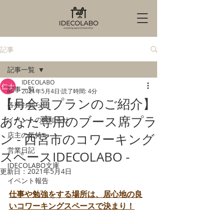
記事
記事一覧
IDECOLABO
記事一覧
2021年5月4日
読了時間: 4分
【月会員プランのご紹介】
各種お知らせ
あなた専用のブース席プラ
イベントのお知らせ
店主の気持ち
ン - 西宮市のコワーキング
営業日記
スペースIDECOLABO -
IDECOLABO文庫
更新日：
2021年5月4日
イベント報告
仕事や勉強をする場所は、居心地の良
いコワーキングスペースで決まり！