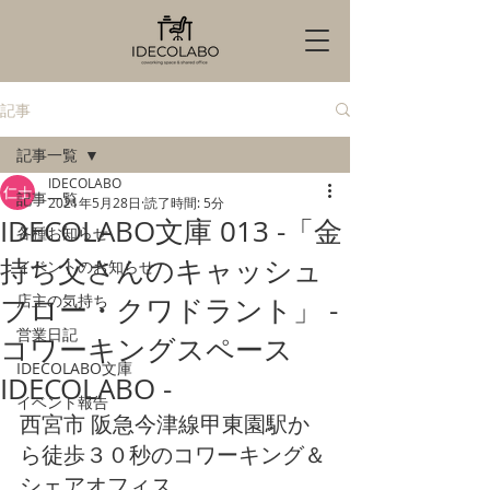
記事
記事一覧
IDECOLABO
記事一覧
2021年5月28日
読了時間: 5分
IDECOLABO文庫 013 -「金
各種お知らせ
持ち父さんのキャッシュ
イベントのお知らせ
店主の気持ち
フロー・クワドラント」 -
営業日記
コワーキングスペース
IDECOLABO文庫
IDECOLABO -
イベント報告
西宮市 阪急今津線甲東園駅か
ら徒歩３０秒のコワーキング＆
シェアオフィス