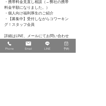
・携帯料金見直し相談（←弊社の携帯
料金半額になりました。）
・個人向け福利厚生のご紹介
・【募集中】受付しながらコワーキン
グ！スタッフ会員
詳細はLINE、メールにてお問い合わせ
ください。
Phone
Email
LINE
予約
LINEはじめました。ご予約やご質問な
どお気軽にどうぞ。
ーーーーーーーーーーーーーーーーー
ーーーーーーーーーーーーーーーーー
ーーーーーー
現在募集中のイベント
現在4月のイベント予定はございませ
ん。
ーーーーーーーーーーーーーーーーー