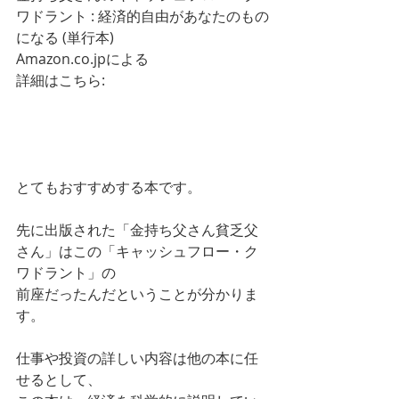
ワドラント : 経済的自由があなたのもの
になる (単行本)
Amazon.co.jpによる
詳細はこちら: 
https://www.amazon.co.jp/dp/448086
4253/ref=cm_sw_em_r_mt_dp_AP8GE
YCFT2DCBD55NKGJ
とてもおすすめする本です。
先に出版された「金持ち父さん貧乏父
さん」はこの「キャッシュフロー・ク
ワドラント」の
前座だったんだということが分かりま
す。
仕事や投資の詳しい内容は他の本に任
せるとして、