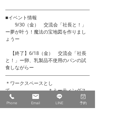
■イベント情報
　　9/30（金）　交流会「社長と！」
ー夢が叶う！魔法の宝地図を作りまし
ょうー
　【終了】6/18（金）　交流会「社長
と！」ー卵、乳製品不使用のパンの試
食しながらー
＊ワークスペースとし
て　　　　　　　　＊ミーティングス
ペースとして
Phone
Email
LINE
予約
＊専門家へのご相談の場とし
て　　　　　＊交流の場として
＊学びの場とし
て　　　　　　　　　　　＊本との出