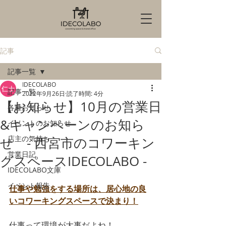
記事
記事一覧
IDECOLABO
記事一覧
2022年9月26日
読了時間: 4分
【お知らせ】10月の営業日
各種お知らせ
&キャンペーンのお知ら
イベントのお知らせ
店主の気持ち
せ - 西宮市のコワーキン
営業日記
グスペースIDECOLABO -
IDECOLABO文庫
イベント報告
仕事や勉強をする場所は、居心地の良
いコワーキングスペースで決まり！
仕事って環境が大事だよね！