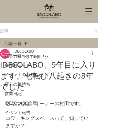
記事
記事一覧
IDECOLABO
記事一覧
7月4日
読了時間: 5分
IDECOLABO、9年目に入り
各種お知らせ
ます。七転び八起きの8年
イベントのお知らせ
店主の気持ち
でした
営業日記
IDECOLABO文庫
こんにちは。オーナーの村田です。
イベント報告
コワーキングスペースって、知ってい
ますか？