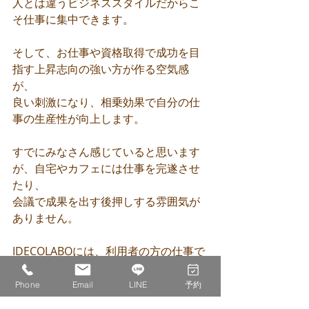
人とは違うビジネススタイルだからこ
そ仕事に集中できます
。
そして、お仕事や資格取得で成功を目
指す上昇志向の強い方が作る空気感
が、
良い刺激になり、相乗効果で自分の仕
事の生産性が向上します。
すでにみなさん感じていると思います
が、自宅やカフェには仕事を完遂させ
たり、
会議で成果を出す後押しする雰囲気が
ありません。
IDECOLABOには、利用者の方の仕事で
成果を出す後押しする雰囲気がありま
す。
Phone
Email
LINE
予約