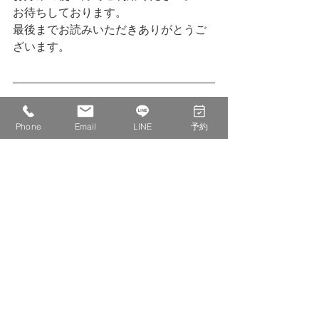
お待ちしております。
最後までお読みいただきありがとうご
ざいます。
株式会社　IDECOLABO
Phone
Email
LINE
予約
西宮市甲東園１丁目１−６　パセオ甲東
１F １１０
0798-20-8815
info@idecolabo.com
各種お知らせ
店主の気持ち
営業日記