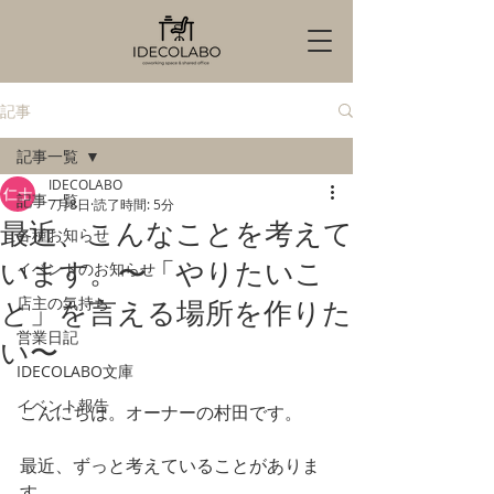
記事
記事一覧
IDECOLABO
記事一覧
7月8日
読了時間: 5分
最近、こんなことを考えて
各種お知らせ
います。〜「やりたいこ
イベントのお知らせ
店主の気持ち
と」を言える場所を作りた
営業日記
い〜
IDECOLABO文庫
イベント報告
こんにちは。オーナーの村田です。
最近、ずっと考えていることがありま
す。