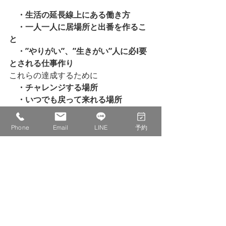
・生活の延長線上にある働き方
・一人一人に居場所と出番を作るこ
と
・”やりがい”、”生きがい”人に必I要
とされる仕事作り
これらの達成するために
・チャレンジする場所
・いつでも戻って来れる場所
・リアルに実学を学べる場所
・子供から大人まで集う場所
Phone
Email
LINE
予約
・双方向のコミュニケーション
これらの場作りとこの場所で新しい挑
戦を応援するコミュニティー運営をし
ています。