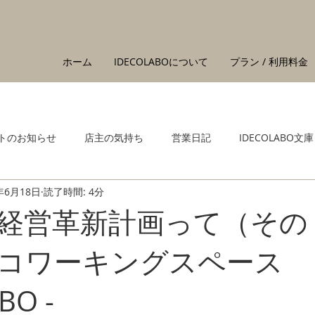
ホーム
IDECOLABOについて
プラン / 利用料金
トのお知らせ
店主の気持ち
営業日記
IDECOLABO文庫
年6月18日
読了時間: 4分
経営革新計画って（その２
コワーキングスペース
BO -