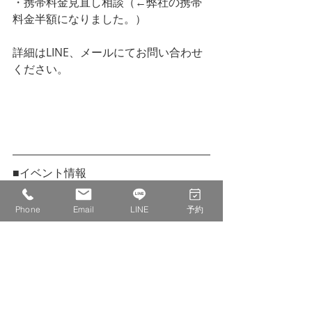
・携帯料金見直し相談（←弊社の携帯
料金半額になりました。）
詳細はLINE、メールにてお問い合わせ
ください。
LINEはじめました。ご予約やご質問な
どお気軽にどうぞ。
■イベント情報
　【終了】6/18（金）　交流会「社長
と！」ー卵、乳製品不使用のパンの試
Phone
Email
LINE
予約
食しながらー
＊ワークスペースとし
て　　　　　　　　＊ミーティングス
ペースとして
＊専門家へのご相談の場とし