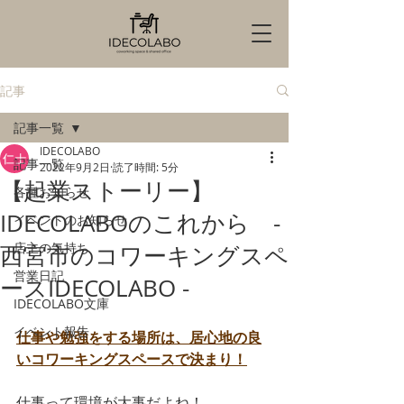
記事
記事一覧
IDECOLABO
記事一覧
2022年9月2日
読了時間: 5分
【起業ストーリー】
各種お知らせ
IDECOLABOのこれから -
イベントのお知らせ
店主の気持ち
西宮市のコワーキングスペ
営業日記
ースIDECOLABO -
IDECOLABO文庫
イベント報告
仕事や勉強をする場所は、居心地の良
いコワーキングスペースで決まり！
仕事って環境が大事だよね！